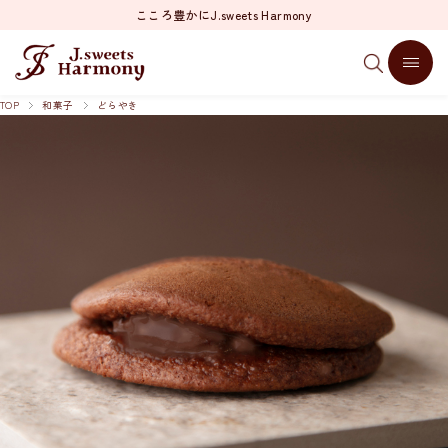
こころ豊かにJ.sweets Harmony
TOP
和菓子
どらやき